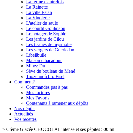
La ferme d'autrefois
La Rainette
La ville Eslan
La Vinoterie
L'atelier du saule
Le courtil Goulipaou
Le potager de Sophie
Les jardins de Cilou
Les tisanes de mysmolie
Les vergers de Guerledan
Libellbulle
Maison d'hacadour
Minez Du
Sève du bouleau du Mené
Taozennoù bro Fisel
Comment?
Commandes pas à pas
Mes factures
Mes Favoris
Contenants à ramener aux dépôts
Nos dépôts
Actualités
Vos recettes
>
Crème Glacée CHOCOLAT intense et ses pépites 500 ml