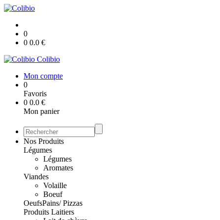
0
0
0.0
€
Colibio
Mon compte
0
Favoris
0
0.0
€
Mon panier
Nos Produits
Légumes
Légumes
Aromates
Viandes
Volaille
Boeuf
Oeufs
Pains/ Pizzas
Produits Laitiers