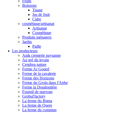
Fruits
Boissons
Tisane
Jus de fruit
Cidre
cosmétique/artisanat
Artisanat
Cosmétique
Produits ménagers
Jardin
Paille
Les producteurs
Anik cremerie paysanne
Au gré du levain
Cendrea nature
Ferme Ar Goued
Ferme de la cavalerie
Ferme des Horizons
Ferme du Groin dans l'Airbe
Ferme la Doudoutière
Fournil de quevran
Grobul'factory
La ferme du Bigna
La ferme de Quere
La ferme du commun