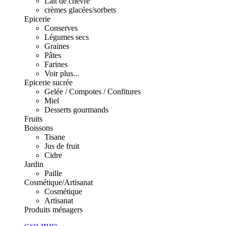
Lait de chèvre
crèmes glacées/sorbets
Epicerie
Conserves
Légumes secs
Graines
Pâtes
Farines
Voir plus...
Epicerie sucrée
Gelée / Compotes / Confitures
Miel
Desserts gourmands
Fruits
Boissons
Tisane
Jus de fruit
Cidre
Jardin
Paille
Cosmétique/Artisanat
Cosmétique
Artisanat
Produits ménagers