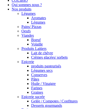
COLIBIO
Qui sommes nous ?
Nos produits
Légumes
Aromates
Légumes
Pains/ Pizzas
Oeufs
Viandes
Boeuf
Volaille
Produits Laitiers
Lait de chèvre
Crèmes glacées/ sorbets
Epicerie
produits pasteurisés
Légumes secs
Conserves
Pâtes
Huile / Vinaigre
Farines
Graines
Epicerie sucrée
Gelée / Compotes / Confitures
Desserts gourmands