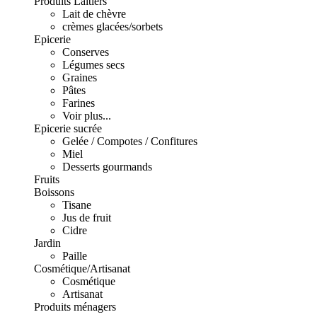
Produits Laitiers
Lait de chèvre
crèmes glacées/sorbets
Epicerie
Conserves
Légumes secs
Graines
Pâtes
Farines
Voir plus...
Epicerie sucrée
Gelée / Compotes / Confitures
Miel
Desserts gourmands
Fruits
Boissons
Tisane
Jus de fruit
Cidre
Jardin
Paille
Cosmétique/Artisanat
Cosmétique
Artisanat
Produits ménagers