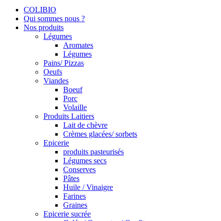
COLIBIO
Qui sommes nous ?
Nos produits
Légumes
Aromates
Légumes
Pains/ Pizzas
Oeufs
Viandes
Boeuf
Porc
Volaille
Produits Laitiers
Lait de chèvre
Crèmes glacées/ sorbets
Epicerie
produits pasteurisés
Légumes secs
Conserves
Pâtes
Huile / Vinaigre
Farines
Graines
Epicerie sucrée