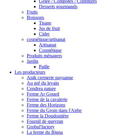
Gelée / Compotes / Confitures
Desserts gourmands
Fruits
Boissons
Tisane
Jus de fruit
Cidre
cosmétique/artisanat
Artisanat
Cosmétique
Produits ménagers
Jardin
Paille
Les producteurs
Anik cremerie paysanne
Au gré du levain
Cendrea nature
Ferme Ar Goued
Ferme de la cavalerie
Ferme des Horizons
Ferme du Groin dans l'Airbe
Ferme la Doudoutière
Fournil de quevran
Grobul'factory
La ferme du Bigna