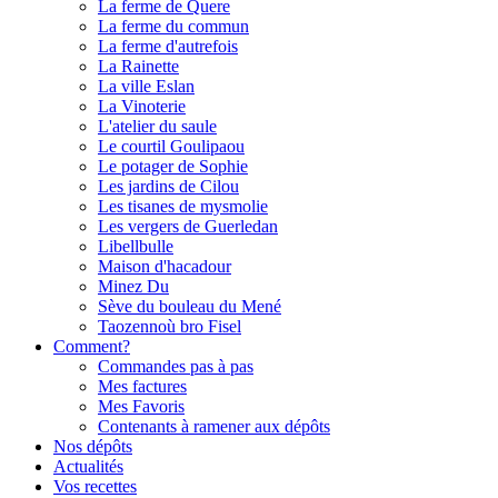
La ferme de Quere
La ferme du commun
La ferme d'autrefois
La Rainette
La ville Eslan
La Vinoterie
L'atelier du saule
Le courtil Goulipaou
Le potager de Sophie
Les jardins de Cilou
Les tisanes de mysmolie
Les vergers de Guerledan
Libellbulle
Maison d'hacadour
Minez Du
Sève du bouleau du Mené
Taozennoù bro Fisel
Comment?
Commandes pas à pas
Mes factures
Mes Favoris
Contenants à ramener aux dépôts
Nos dépôts
Actualités
Vos recettes