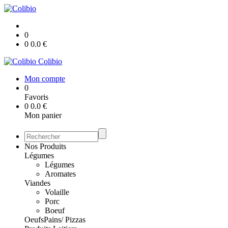
0
0
0.0
€
Colibio
Mon compte
0
Favoris
0
0.0
€
Mon panier
Nos Produits
Légumes
Légumes
Aromates
Viandes
Volaille
Porc
Boeuf
Oeufs
Pains/ Pizzas