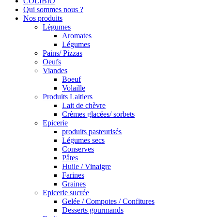
COLIBIO
Qui sommes nous ?
Nos produits
Légumes
Aromates
Légumes
Pains/ Pizzas
Oeufs
Viandes
Boeuf
Volaille
Produits Laitiers
Lait de chèvre
Crèmes glacées/ sorbets
Epicerie
produits pasteurisés
Légumes secs
Conserves
Pâtes
Huile / Vinaigre
Farines
Graines
Epicerie sucrée
Gelée / Compotes / Confitures
Desserts gourmands