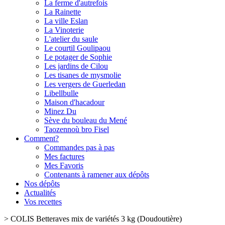
La ferme d'autrefois
La Rainette
La ville Eslan
La Vinoterie
L'atelier du saule
Le courtil Goulipaou
Le potager de Sophie
Les jardins de Cilou
Les tisanes de mysmolie
Les vergers de Guerledan
Libellbulle
Maison d'hacadour
Minez Du
Sève du bouleau du Mené
Taozennoù bro Fisel
Comment?
Commandes pas à pas
Mes factures
Mes Favoris
Contenants à ramener aux dépôts
Nos dépôts
Actualités
Vos recettes
>
COLIS Betteraves mix de variétés 3 kg (Doudoutière)