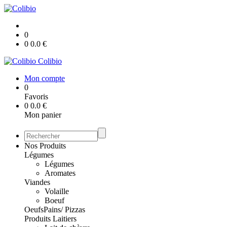
0
0
0.0
€
Colibio
Mon compte
0
Favoris
0
0.0
€
Mon panier
Nos Produits
Légumes
Légumes
Aromates
Viandes
Volaille
Boeuf
Oeufs
Pains/ Pizzas
Produits Laitiers