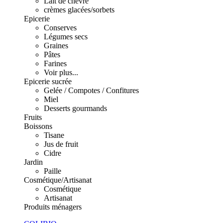
Lait de chèvre
crèmes glacées/sorbets
Epicerie
Conserves
Légumes secs
Graines
Pâtes
Farines
Voir plus...
Epicerie sucrée
Gelée / Compotes / Confitures
Miel
Desserts gourmands
Fruits
Boissons
Tisane
Jus de fruit
Cidre
Jardin
Paille
Cosmétique/Artisanat
Cosmétique
Artisanat
Produits ménagers