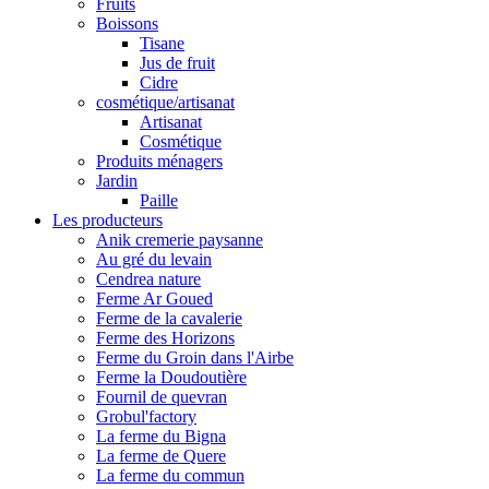
Fruits
Boissons
Tisane
Jus de fruit
Cidre
cosmétique/artisanat
Artisanat
Cosmétique
Produits ménagers
Jardin
Paille
Les producteurs
Anik cremerie paysanne
Au gré du levain
Cendrea nature
Ferme Ar Goued
Ferme de la cavalerie
Ferme des Horizons
Ferme du Groin dans l'Airbe
Ferme la Doudoutière
Fournil de quevran
Grobul'factory
La ferme du Bigna
La ferme de Quere
La ferme du commun