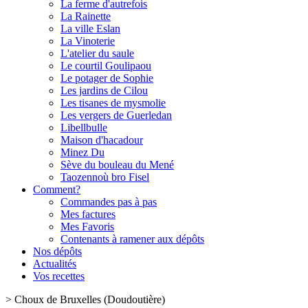
La ferme d'autrefois
La Rainette
La ville Eslan
La Vinoterie
L'atelier du saule
Le courtil Goulipaou
Le potager de Sophie
Les jardins de Cilou
Les tisanes de mysmolie
Les vergers de Guerledan
Libellbulle
Maison d'hacadour
Minez Du
Sève du bouleau du Mené
Taozennoù bro Fisel
Comment?
Commandes pas à pas
Mes factures
Mes Favoris
Contenants à ramener aux dépôts
Nos dépôts
Actualités
Vos recettes
>
Choux de Bruxelles (Doudoutière)