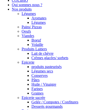
COLIBIO
Qui sommes nous ?
Nos produits
Légumes
Aromates
Légumes
Pains/ Pizzas
Oeufs
Viandes
Boeuf
Volaille
Produits Laitiers
Lait de chèvre
Crèmes glacées/ sorbets
Epicerie
produits pasteurisés
Légumes secs
Conserves
Pâtes
Huile / Vinaigre
Farines
Graines
Epicerie sucrée
Gelée / Compotes / Confitures
Desserts gourmands