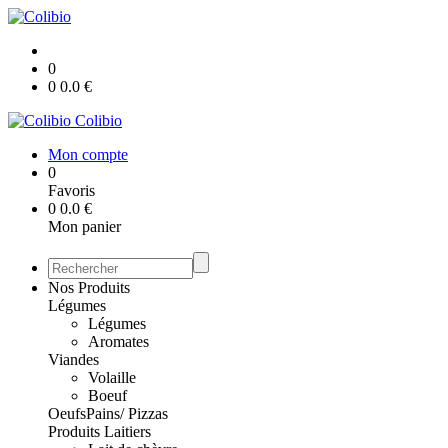
0
0
0.0
€
Colibio
Mon compte
0
Favoris
0
0.0
€
Mon panier
Nos Produits
Légumes
Légumes
Aromates
Viandes
Volaille
Boeuf
Oeufs
Pains/ Pizzas
Produits Laitiers