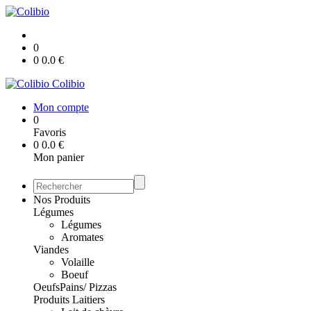
0
0
0.0
€
Colibio
Mon compte
0
Favoris
0
0.0
€
Mon panier
Nos Produits
Légumes
Légumes
Aromates
Viandes
Volaille
Boeuf
Oeufs
Pains/ Pizzas
Produits Laitiers