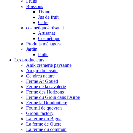
Fruits
Boissons
Tisane
Jus de fruit
Cidre
cosmétique/artisanat
Artisanat
Cosmétique
Produits ménagers
Jardin
Paille
Les producteurs
Anik cremerie paysanne
Au gré du levain
Cendrea nature
Ferme Ar Goued
Ferme de la cavalerie
Ferme des Horizons
Ferme du Groin dans l'Airbe
Ferme la Doudoutière
Fournil de quevran
Grobul'factory
La ferme du Bigna
La ferme de Quere
La ferme du commun