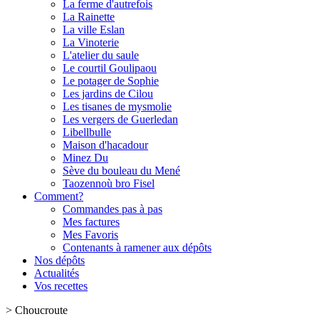
La ferme d'autrefois
La Rainette
La ville Eslan
La Vinoterie
L'atelier du saule
Le courtil Goulipaou
Le potager de Sophie
Les jardins de Cilou
Les tisanes de mysmolie
Les vergers de Guerledan
Libellbulle
Maison d'hacadour
Minez Du
Sève du bouleau du Mené
Taozennoù bro Fisel
Comment?
Commandes pas à pas
Mes factures
Mes Favoris
Contenants à ramener aux dépôts
Nos dépôts
Actualités
Vos recettes
>
Choucroute