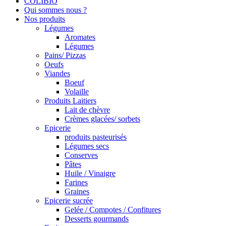
COLIBIO
Qui sommes nous ?
Nos produits
Légumes
Aromates
Légumes
Pains/ Pizzas
Oeufs
Viandes
Boeuf
Volaille
Produits Laitiers
Lait de chèvre
Crèmes glacées/ sorbets
Epicerie
produits pasteurisés
Légumes secs
Conserves
Pâtes
Huile / Vinaigre
Farines
Graines
Epicerie sucrée
Gelée / Compotes / Confitures
Desserts gourmands