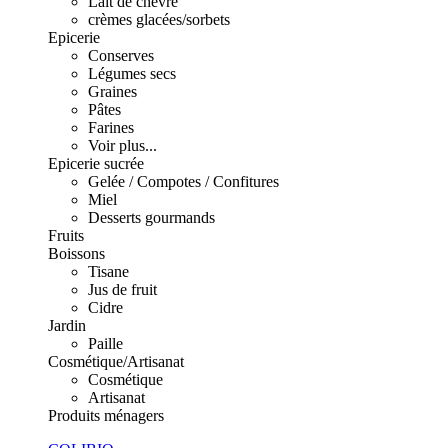
Lait de chèvre
crèmes glacées/sorbets
Epicerie
Conserves
Légumes secs
Graines
Pâtes
Farines
Voir plus...
Epicerie sucrée
Gelée / Compotes / Confitures
Miel
Desserts gourmands
Fruits
Boissons
Tisane
Jus de fruit
Cidre
Jardin
Paille
Cosmétique/Artisanat
Cosmétique
Artisanat
Produits ménagers