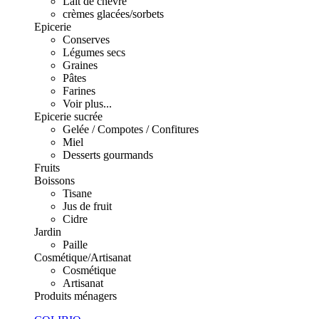
Lait de chèvre
crèmes glacées/sorbets
Epicerie
Conserves
Légumes secs
Graines
Pâtes
Farines
Voir plus...
Epicerie sucrée
Gelée / Compotes / Confitures
Miel
Desserts gourmands
Fruits
Boissons
Tisane
Jus de fruit
Cidre
Jardin
Paille
Cosmétique/Artisanat
Cosmétique
Artisanat
Produits ménagers