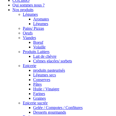
COLIBIO
Qui sommes nous ?
Nos produits
Légumes
Aromates
Légumes
Pains/ Pizzas
Oeufs
Viandes
Boeuf
Volaille
Produits Laitiers
Lait de chèvre
Crèmes glacées/ sorbets
Epicerie
produits pasteurisés
Légumes secs
Conserves
Pâtes
Huile / Vinaigre
Farines
Graines
Epicerie sucrée
Gelée / Compotes / Confitures
Desserts gourmands