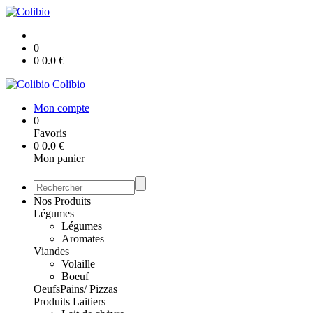
0
0
0.0
€
Colibio
Mon compte
0
Favoris
0
0.0
€
Mon panier
Nos Produits
Légumes
Légumes
Aromates
Viandes
Volaille
Boeuf
Oeufs
Pains/ Pizzas
Produits Laitiers