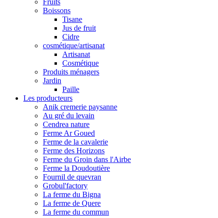
Fruits
Boissons
Tisane
Jus de fruit
Cidre
cosmétique/artisanat
Artisanat
Cosmétique
Produits ménagers
Jardin
Paille
Les producteurs
Anik cremerie paysanne
Au gré du levain
Cendrea nature
Ferme Ar Goued
Ferme de la cavalerie
Ferme des Horizons
Ferme du Groin dans l'Airbe
Ferme la Doudoutière
Fournil de quevran
Grobul'factory
La ferme du Bigna
La ferme de Quere
La ferme du commun