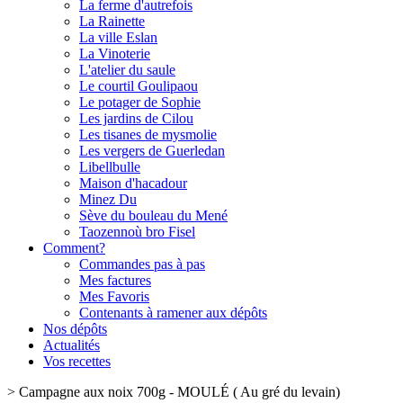
La ferme d'autrefois
La Rainette
La ville Eslan
La Vinoterie
L'atelier du saule
Le courtil Goulipaou
Le potager de Sophie
Les jardins de Cilou
Les tisanes de mysmolie
Les vergers de Guerledan
Libellbulle
Maison d'hacadour
Minez Du
Sève du bouleau du Mené
Taozennoù bro Fisel
Comment?
Commandes pas à pas
Mes factures
Mes Favoris
Contenants à ramener aux dépôts
Nos dépôts
Actualités
Vos recettes
>
Campagne aux noix 700g - MOULÉ ( Au gré du levain)