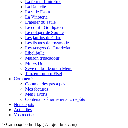
La ferme d'autrefois
La Rainette
La ville Eslan
La Vinoterie
L'atelier du saule
Le courtil Goulipaou
Le potager de Sophie
Les jardins de Cilou
Les tisanes de mysmolie
Les vergers de Guerledan
Libellbulle
Maison d'hacadour
Minez Du
Sève du bouleau du Mené
Taozennoù bro Fisel
Comment?
Commandes pas à pas
Mes factures
Mes Favoris
Contenants à ramener aux dépôts
Nos dépôts
Actualités
Vos recettes
>
Campagn' ô lin 1kg ( Au gré du levain)