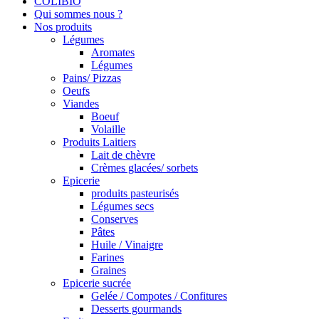
COLIBIO
Qui sommes nous ?
Nos produits
Légumes
Aromates
Légumes
Pains/ Pizzas
Oeufs
Viandes
Boeuf
Volaille
Produits Laitiers
Lait de chèvre
Crèmes glacées/ sorbets
Epicerie
produits pasteurisés
Légumes secs
Conserves
Pâtes
Huile / Vinaigre
Farines
Graines
Epicerie sucrée
Gelée / Compotes / Confitures
Desserts gourmands