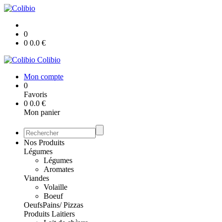
0
0
0.0
€
Colibio
Mon compte
0
Favoris
0
0.0
€
Mon panier
Nos Produits
Légumes
Légumes
Aromates
Viandes
Volaille
Boeuf
Oeufs
Pains/ Pizzas
Produits Laitiers