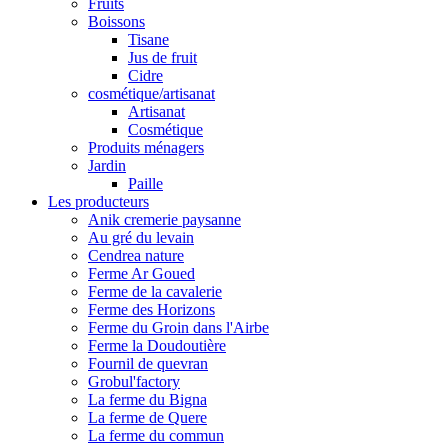
Fruits
Boissons
Tisane
Jus de fruit
Cidre
cosmétique/artisanat
Artisanat
Cosmétique
Produits ménagers
Jardin
Paille
Les producteurs
Anik cremerie paysanne
Au gré du levain
Cendrea nature
Ferme Ar Goued
Ferme de la cavalerie
Ferme des Horizons
Ferme du Groin dans l'Airbe
Ferme la Doudoutière
Fournil de quevran
Grobul'factory
La ferme du Bigna
La ferme de Quere
La ferme du commun