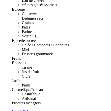
Lait de chèvre
crèmes glacées/sorbets
Epicerie
Conserves
Légumes secs
Graines
Pâtes
Farines
Voir plus...
Epicerie sucrée
Gelée / Compotes / Confitures
Miel
Desserts gourmands
Fruits
Boissons
Tisane
Jus de fruit
Cidre
Jardin
Paille
Cosmétique/Artisanat
Cosmétique
Artisanat
Produits ménagers