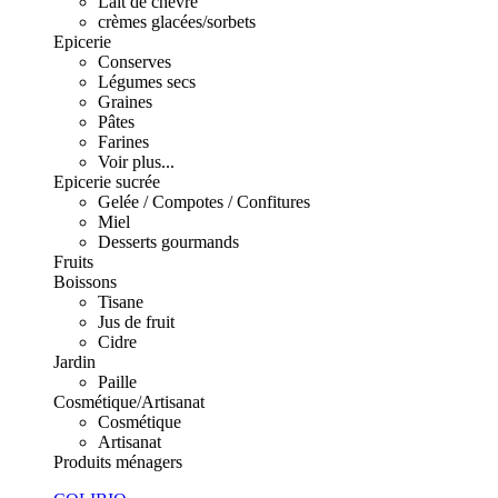
Lait de chèvre
crèmes glacées/sorbets
Epicerie
Conserves
Légumes secs
Graines
Pâtes
Farines
Voir plus...
Epicerie sucrée
Gelée / Compotes / Confitures
Miel
Desserts gourmands
Fruits
Boissons
Tisane
Jus de fruit
Cidre
Jardin
Paille
Cosmétique/Artisanat
Cosmétique
Artisanat
Produits ménagers