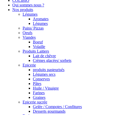
COLIBIO
Qui sommes nous ?
Nos produits
Légumes
Aromates
Légumes
Pains/ Pizzas
Oeufs
Viandes
Boeuf
Volaille
Produits Laitiers
Lait de chèvre
Crèmes glacées/ sorbets
Epicerie
produits pasteurisés
Légumes secs
Conserves
Pâtes
Huile / Vinaigre
Farines
Graines
Epicerie sucrée
Gelée / Compotes / Confitures
Desserts gourmands