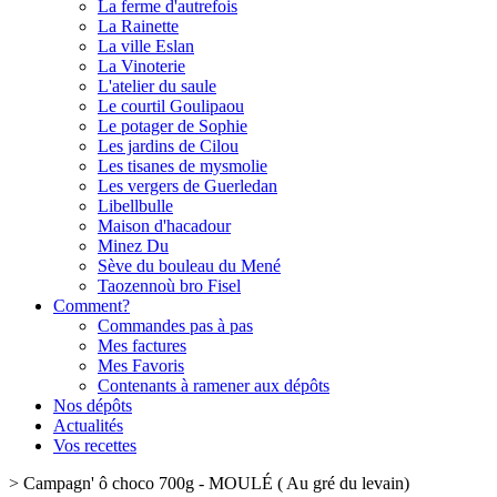
La ferme d'autrefois
La Rainette
La ville Eslan
La Vinoterie
L'atelier du saule
Le courtil Goulipaou
Le potager de Sophie
Les jardins de Cilou
Les tisanes de mysmolie
Les vergers de Guerledan
Libellbulle
Maison d'hacadour
Minez Du
Sève du bouleau du Mené
Taozennoù bro Fisel
Comment?
Commandes pas à pas
Mes factures
Mes Favoris
Contenants à ramener aux dépôts
Nos dépôts
Actualités
Vos recettes
>
Campagn' ô choco 700g - MOULÉ ( Au gré du levain)