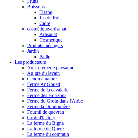
Fruits
Boissons
Tisane
Jus de fruit
Cidre
cosmétique/artisanat
Artisanat
Cosmétique
Produits ménagers
Jardin
Paille
Les producteurs
Anik cremerie paysanne
Au gré du levain
Cendrea nature
Ferme Ar Goued
Ferme de la cavalerie
Ferme des Horizons
Ferme du Groin dans l'Airbe
Ferme la Doudoutière
Fournil de quevran
Grobul'factory
La ferme du Bigna
La ferme de Quere
La ferme du commun