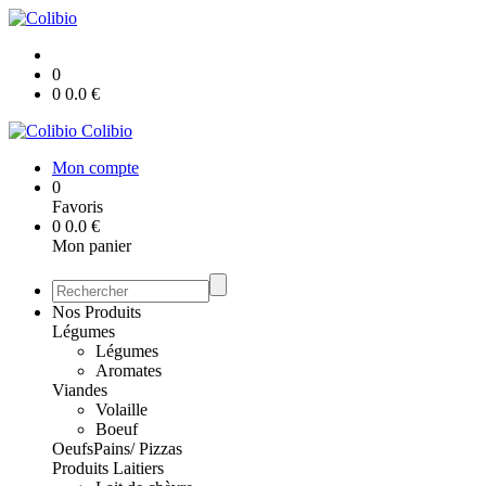
0
0
0.0
€
Colibio
Mon compte
0
Favoris
0
0.0
€
Mon panier
Nos Produits
Légumes
Légumes
Aromates
Viandes
Volaille
Boeuf
Oeufs
Pains/ Pizzas
Produits Laitiers