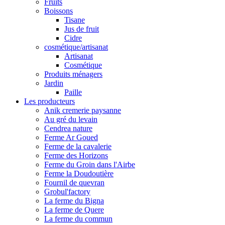
Fruits
Boissons
Tisane
Jus de fruit
Cidre
cosmétique/artisanat
Artisanat
Cosmétique
Produits ménagers
Jardin
Paille
Les producteurs
Anik cremerie paysanne
Au gré du levain
Cendrea nature
Ferme Ar Goued
Ferme de la cavalerie
Ferme des Horizons
Ferme du Groin dans l'Airbe
Ferme la Doudoutière
Fournil de quevran
Grobul'factory
La ferme du Bigna
La ferme de Quere
La ferme du commun