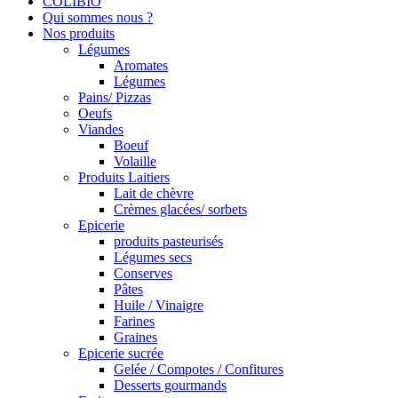
COLIBIO
Qui sommes nous ?
Nos produits
Légumes
Aromates
Légumes
Pains/ Pizzas
Oeufs
Viandes
Boeuf
Volaille
Produits Laitiers
Lait de chèvre
Crèmes glacées/ sorbets
Epicerie
produits pasteurisés
Légumes secs
Conserves
Pâtes
Huile / Vinaigre
Farines
Graines
Epicerie sucrée
Gelée / Compotes / Confitures
Desserts gourmands