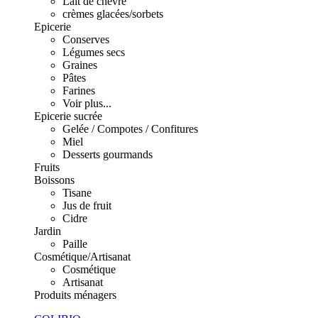
Lait de chèvre
crèmes glacées/sorbets
Epicerie
Conserves
Légumes secs
Graines
Pâtes
Farines
Voir plus...
Epicerie sucrée
Gelée / Compotes / Confitures
Miel
Desserts gourmands
Fruits
Boissons
Tisane
Jus de fruit
Cidre
Jardin
Paille
Cosmétique/Artisanat
Cosmétique
Artisanat
Produits ménagers