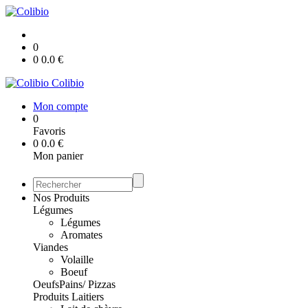
0
0
0.0
€
Colibio
Mon compte
0
Favoris
0
0.0
€
Mon panier
Nos Produits
Légumes
Légumes
Aromates
Viandes
Volaille
Boeuf
Oeufs
Pains/ Pizzas
Produits Laitiers