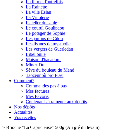
La ferme d'autrefois
La Rainette
La ville Eslan
La Vinoterie
L'atelier du saule
Le courtil Goulipaou
Le potager de Sophie
Les jardins de Cilou
Les tisanes de mysmolie
Les vergers de Guerledan
Libellbulle
Maison d'hacadour
Minez Du
Sève du bouleau du Mené
Taozennoù bro Fisel
Comment?
Commandes pas à pas
Mes factures
Mes Favoris
Contenants à ramener aux dépôts
Nos dépôts
Actualités
Vos recettes
>
Brioche "La Capricieuse" 500g (Au gré du levain)