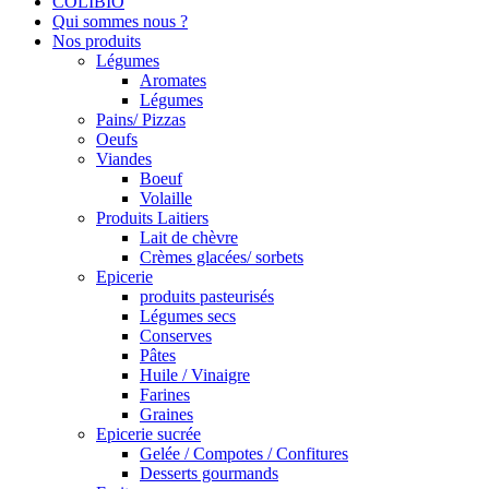
COLIBIO
Qui sommes nous ?
Nos produits
Légumes
Aromates
Légumes
Pains/ Pizzas
Oeufs
Viandes
Boeuf
Volaille
Produits Laitiers
Lait de chèvre
Crèmes glacées/ sorbets
Epicerie
produits pasteurisés
Légumes secs
Conserves
Pâtes
Huile / Vinaigre
Farines
Graines
Epicerie sucrée
Gelée / Compotes / Confitures
Desserts gourmands