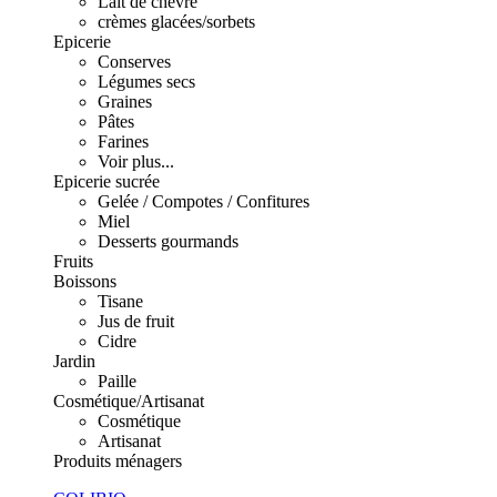
Lait de chèvre
crèmes glacées/sorbets
Epicerie
Conserves
Légumes secs
Graines
Pâtes
Farines
Voir plus...
Epicerie sucrée
Gelée / Compotes / Confitures
Miel
Desserts gourmands
Fruits
Boissons
Tisane
Jus de fruit
Cidre
Jardin
Paille
Cosmétique/Artisanat
Cosmétique
Artisanat
Produits ménagers