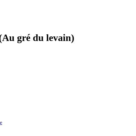
(Au gré du levain)
e