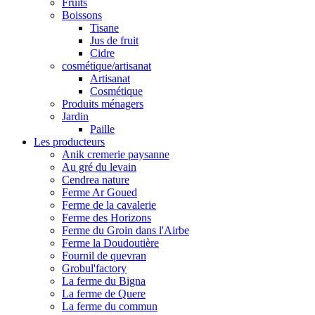
Fruits
Boissons
Tisane
Jus de fruit
Cidre
cosmétique/artisanat
Artisanat
Cosmétique
Produits ménagers
Jardin
Paille
Les producteurs
Anik cremerie paysanne
Au gré du levain
Cendrea nature
Ferme Ar Goued
Ferme de la cavalerie
Ferme des Horizons
Ferme du Groin dans l'Airbe
Ferme la Doudoutière
Fournil de quevran
Grobul'factory
La ferme du Bigna
La ferme de Quere
La ferme du commun