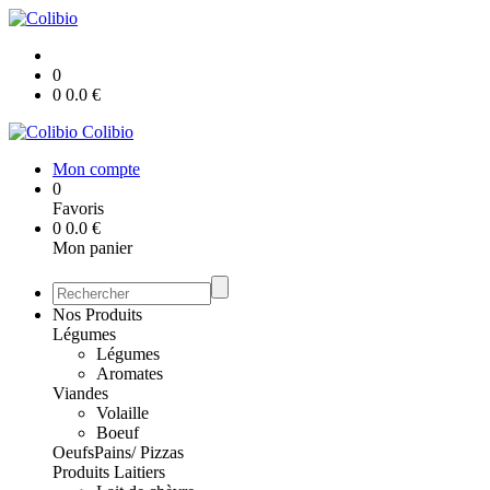
0
0
0.0
€
Colibio
Mon compte
0
Favoris
0
0.0
€
Mon panier
Nos Produits
Légumes
Légumes
Aromates
Viandes
Volaille
Boeuf
Oeufs
Pains/ Pizzas
Produits Laitiers