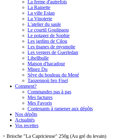
La ferme d'autrefois
La Rainette
La ville Eslan
La Vinoterie
L'atelier du saule
Le courtil Goulipaou
Le potager de Sophie
Les jardins de Cilou
Les tisanes de mysmolie
Les vergers de Guerledan
Libellbulle
Maison d'hacadour
Minez Du
Sève du bouleau du Mené
Taozennoù bro Fisel
Comment?
Commandes pas à pas
Mes factures
Mes Favoris
Contenants à ramener aux dépôts
Nos dépôts
Actualités
Vos recettes
>
Brioche "La Capricieuse" 250g (Au gré du levain)