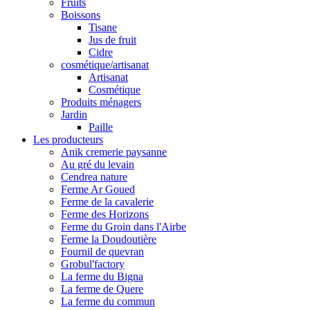
Fruits
Boissons
Tisane
Jus de fruit
Cidre
cosmétique/artisanat
Artisanat
Cosmétique
Produits ménagers
Jardin
Paille
Les producteurs
Anik cremerie paysanne
Au gré du levain
Cendrea nature
Ferme Ar Goued
Ferme de la cavalerie
Ferme des Horizons
Ferme du Groin dans l'Airbe
Ferme la Doudoutière
Fournil de quevran
Grobul'factory
La ferme du Bigna
La ferme de Quere
La ferme du commun