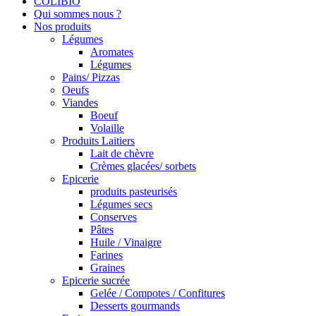
COLIBIO
Qui sommes nous ?
Nos produits
Légumes
Aromates
Légumes
Pains/ Pizzas
Oeufs
Viandes
Boeuf
Volaille
Produits Laitiers
Lait de chèvre
Crèmes glacées/ sorbets
Epicerie
produits pasteurisés
Légumes secs
Conserves
Pâtes
Huile / Vinaigre
Farines
Graines
Epicerie sucrée
Gelée / Compotes / Confitures
Desserts gourmands