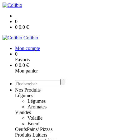
0
0
0.0
€
Colibio
Mon compte
0
Favoris
0
0.0
€
Mon panier
Nos Produits
Légumes
Légumes
Aromates
Viandes
Volaille
Boeuf
Oeufs
Pains/ Pizzas
Produits Laitiers