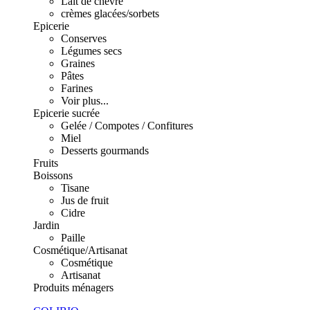
Lait de chèvre
crèmes glacées/sorbets
Epicerie
Conserves
Légumes secs
Graines
Pâtes
Farines
Voir plus...
Epicerie sucrée
Gelée / Compotes / Confitures
Miel
Desserts gourmands
Fruits
Boissons
Tisane
Jus de fruit
Cidre
Jardin
Paille
Cosmétique/Artisanat
Cosmétique
Artisanat
Produits ménagers