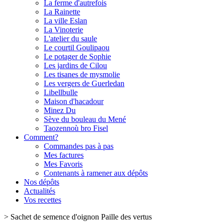
La ferme d'autrefois
La Rainette
La ville Eslan
La Vinoterie
L'atelier du saule
Le courtil Goulipaou
Le potager de Sophie
Les jardins de Cilou
Les tisanes de mysmolie
Les vergers de Guerledan
Libellbulle
Maison d'hacadour
Minez Du
Sève du bouleau du Mené
Taozennoù bro Fisel
Comment?
Commandes pas à pas
Mes factures
Mes Favoris
Contenants à ramener aux dépôts
Nos dépôts
Actualités
Vos recettes
>
Sachet de semence d'oignon Paille des vertus