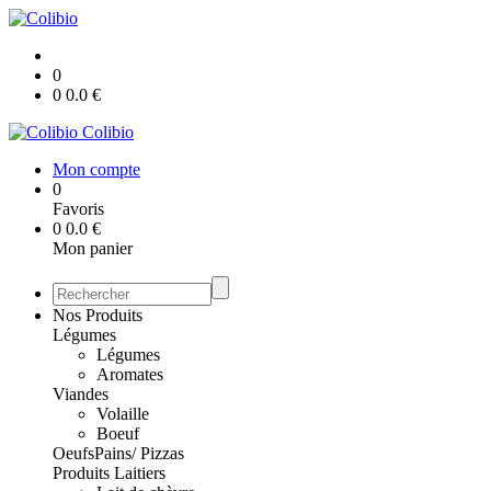
0
0
0.0
€
Colibio
Mon compte
0
Favoris
0
0.0
€
Mon panier
Nos Produits
Légumes
Légumes
Aromates
Viandes
Volaille
Boeuf
Oeufs
Pains/ Pizzas
Produits Laitiers