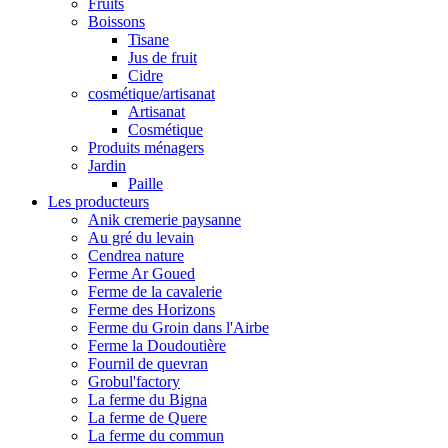
Fruits
Boissons
Tisane
Jus de fruit
Cidre
cosmétique/artisanat
Artisanat
Cosmétique
Produits ménagers
Jardin
Paille
Les producteurs
Anik cremerie paysanne
Au gré du levain
Cendrea nature
Ferme Ar Goued
Ferme de la cavalerie
Ferme des Horizons
Ferme du Groin dans l'Airbe
Ferme la Doudoutière
Fournil de quevran
Grobul'factory
La ferme du Bigna
La ferme de Quere
La ferme du commun