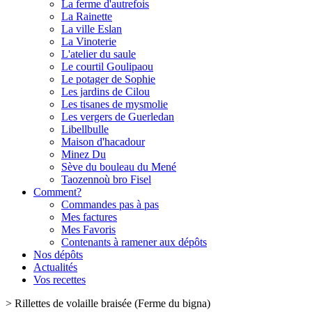
La ferme d'autrefois
La Rainette
La ville Eslan
La Vinoterie
L'atelier du saule
Le courtil Goulipaou
Le potager de Sophie
Les jardins de Cilou
Les tisanes de mysmolie
Les vergers de Guerledan
Libellbulle
Maison d'hacadour
Minez Du
Sève du bouleau du Mené
Taozennoù bro Fisel
Comment?
Commandes pas à pas
Mes factures
Mes Favoris
Contenants à ramener aux dépôts
Nos dépôts
Actualités
Vos recettes
>
Rillettes de volaille braisée (Ferme du bigna)