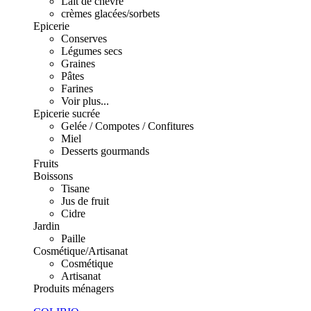
Lait de chèvre
crèmes glacées/sorbets
Epicerie
Conserves
Légumes secs
Graines
Pâtes
Farines
Voir plus...
Epicerie sucrée
Gelée / Compotes / Confitures
Miel
Desserts gourmands
Fruits
Boissons
Tisane
Jus de fruit
Cidre
Jardin
Paille
Cosmétique/Artisanat
Cosmétique
Artisanat
Produits ménagers