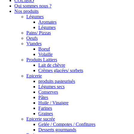
COLIBIO
Qui sommes nous ?
Nos produits
Légumes
Aromates
Légumes
Pains/ Pizzas
Oeufs
Viandes
Boeuf
Volaille
Produits Laitiers
Lait de chèvre
Crèmes glacées/ sorbets
Epicerie
produits pasteurisés
Légumes secs
Conserves
Pâtes
Huile / Vinaigre
Farines
Graines
Epicerie sucrée
Gelée / Compotes / Confitures
Desserts gourmands