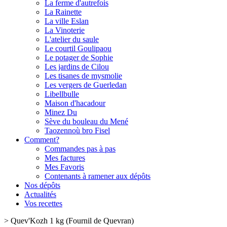
La ferme d'autrefois
La Rainette
La ville Eslan
La Vinoterie
L'atelier du saule
Le courtil Goulipaou
Le potager de Sophie
Les jardins de Cilou
Les tisanes de mysmolie
Les vergers de Guerledan
Libellbulle
Maison d'hacadour
Minez Du
Sève du bouleau du Mené
Taozennoù bro Fisel
Comment?
Commandes pas à pas
Mes factures
Mes Favoris
Contenants à ramener aux dépôts
Nos dépôts
Actualités
Vos recettes
>
Quev'Kozh 1 kg (Fournil de Quevran)