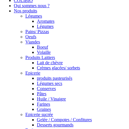
COLIBIO
Qui sommes nous ?
Nos produits
Légumes
Aromates
Légumes
Pains/ Pizzas
Oeufs
Viandes
Boeuf
Volaille
Produits Laitiers
Lait de chèvre
Crèmes glacées/ sorbets
Epicerie
produits pasteurisés
Légumes secs
Conserves
Pâtes
Huile / Vinaigre
Farines
Graines
Epicerie sucrée
Gelée / Compotes / Confitures
Desserts gourmands