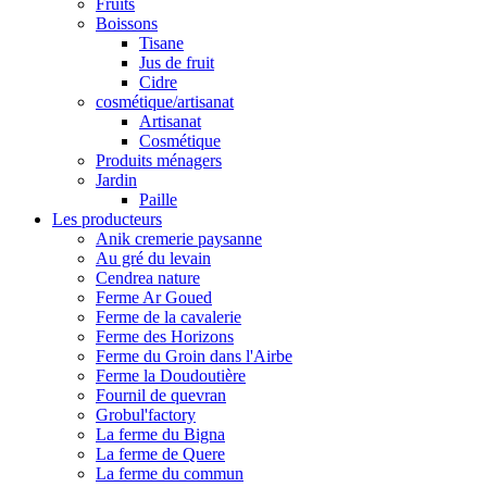
Fruits
Boissons
Tisane
Jus de fruit
Cidre
cosmétique/artisanat
Artisanat
Cosmétique
Produits ménagers
Jardin
Paille
Les producteurs
Anik cremerie paysanne
Au gré du levain
Cendrea nature
Ferme Ar Goued
Ferme de la cavalerie
Ferme des Horizons
Ferme du Groin dans l'Airbe
Ferme la Doudoutière
Fournil de quevran
Grobul'factory
La ferme du Bigna
La ferme de Quere
La ferme du commun