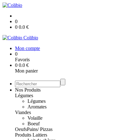
0
0
0.0
€
Colibio
Mon compte
0
Favoris
0
0.0
€
Mon panier
Nos Produits
Légumes
Légumes
Aromates
Viandes
Volaille
Boeuf
Oeufs
Pains/ Pizzas
Produits Laitiers