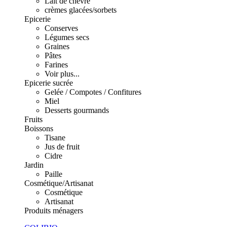
Lait de chèvre
crèmes glacées/sorbets
Epicerie
Conserves
Légumes secs
Graines
Pâtes
Farines
Voir plus...
Epicerie sucrée
Gelée / Compotes / Confitures
Miel
Desserts gourmands
Fruits
Boissons
Tisane
Jus de fruit
Cidre
Jardin
Paille
Cosmétique/Artisanat
Cosmétique
Artisanat
Produits ménagers