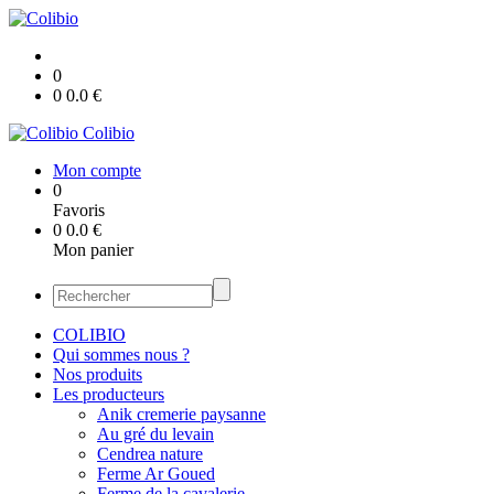
0
0
0.0
€
Colibio
Mon compte
0
Favoris
0
0.0
€
Mon panier
COLIBIO
Qui sommes nous ?
Nos produits
Les producteurs
Anik cremerie paysanne
Au gré du levain
Cendrea nature
Ferme Ar Goued
Ferme de la cavalerie