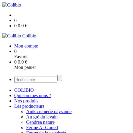
0
0
0.0
€
Colibio
Mon compte
0
Favoris
0
0.0
€
Mon panier
COLIBIO
Qui sommes nous ?
Nos produits
Les producteurs
Anik cremerie paysanne
Au gré du levain
Cendrea nature
Ferme Ar Goued
Ferme de la cavalerie