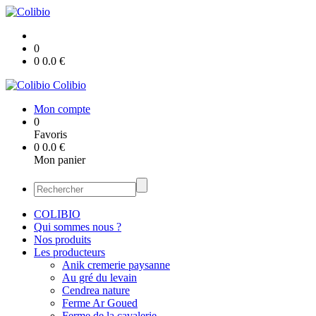
0
0
0.0
€
Colibio
Mon compte
0
Favoris
0
0.0
€
Mon panier
COLIBIO
Qui sommes nous ?
Nos produits
Les producteurs
Anik cremerie paysanne
Au gré du levain
Cendrea nature
Ferme Ar Goued
Ferme de la cavalerie