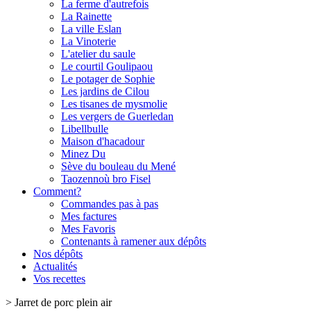
La ferme d'autrefois
La Rainette
La ville Eslan
La Vinoterie
L'atelier du saule
Le courtil Goulipaou
Le potager de Sophie
Les jardins de Cilou
Les tisanes de mysmolie
Les vergers de Guerledan
Libellbulle
Maison d'hacadour
Minez Du
Sève du bouleau du Mené
Taozennoù bro Fisel
Comment?
Commandes pas à pas
Mes factures
Mes Favoris
Contenants à ramener aux dépôts
Nos dépôts
Actualités
Vos recettes
>
Jarret de porc plein air