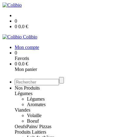
0
0
0.0
€
Colibio
Mon compte
0
Favoris
0
0.0
€
Mon panier
Nos Produits
Légumes
Légumes
Aromates
Viandes
Volaille
Boeuf
Oeufs
Pains/ Pizzas
Produits Laitiers