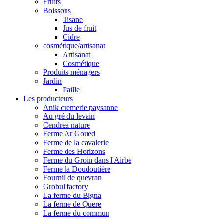
Fruits
Boissons
Tisane
Jus de fruit
Cidre
cosmétique/artisanat
Artisanat
Cosmétique
Produits ménagers
Jardin
Paille
Les producteurs
Anik cremerie paysanne
Au gré du levain
Cendrea nature
Ferme Ar Goued
Ferme de la cavalerie
Ferme des Horizons
Ferme du Groin dans l'Airbe
Ferme la Doudoutière
Fournil de quevran
Grobul'factory
La ferme du Bigna
La ferme de Quere
La ferme du commun