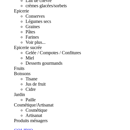
Lait de chèvre
crèmes glacées/sorbets
Epicerie
Conserves
Légumes secs
Graines
Pâtes
Farines
Voir plus...
Epicerie sucrée
Gelée / Compotes / Confitures
Miel
Desserts gourmands
Fruits
Boissons
Tisane
Jus de fruit
Cidre
Jardin
Paille
Cosmétique/Artisanat
Cosmétique
Artisanat
Produits ménagers