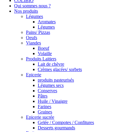
COLIBIO
Qui sommes nous ?
Nos produits
Légumes
Aromates
Légumes
Pains/ Pizzas
Oeufs
Viandes
Boeuf
Volaille
Produits Laitiers
Lait de chèvre
Crèmes glacées/ sorbets
Epicerie
produits pasteurisés
Légumes secs
Conserves
Pâtes
Huile / Vinaigre
Farines
Graines
Epicerie sucrée
Gelée / Compotes / Confitures
Desserts gourmands