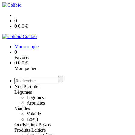
0
0
0.0
€
Colibio
Mon compte
0
Favoris
0
0.0
€
Mon panier
Nos Produits
Légumes
Légumes
Aromates
Viandes
Volaille
Boeuf
Oeufs
Pains/ Pizzas
Produits Laitiers