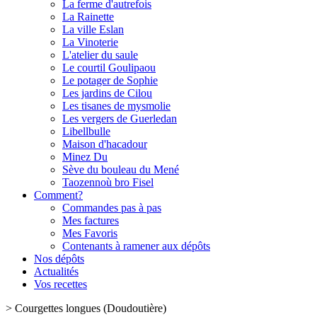
La ferme d'autrefois
La Rainette
La ville Eslan
La Vinoterie
L'atelier du saule
Le courtil Goulipaou
Le potager de Sophie
Les jardins de Cilou
Les tisanes de mysmolie
Les vergers de Guerledan
Libellbulle
Maison d'hacadour
Minez Du
Sève du bouleau du Mené
Taozennoù bro Fisel
Comment?
Commandes pas à pas
Mes factures
Mes Favoris
Contenants à ramener aux dépôts
Nos dépôts
Actualités
Vos recettes
>
Courgettes longues (Doudoutière)