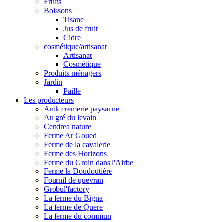
Fruits
Boissons
Tisane
Jus de fruit
Cidre
cosmétique/artisanat
Artisanat
Cosmétique
Produits ménagers
Jardin
Paille
Les producteurs
Anik cremerie paysanne
Au gré du levain
Cendrea nature
Ferme Ar Goued
Ferme de la cavalerie
Ferme des Horizons
Ferme du Groin dans l'Airbe
Ferme la Doudoutière
Fournil de quevran
Grobul'factory
La ferme du Bigna
La ferme de Quere
La ferme du commun