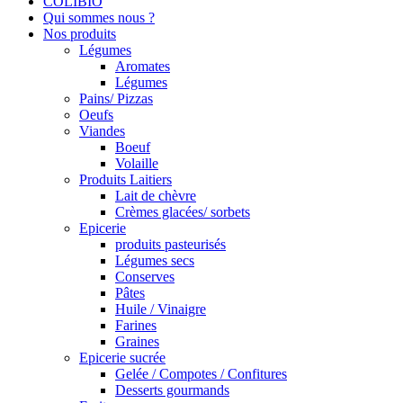
COLIBIO
Qui sommes nous ?
Nos produits
Légumes
Aromates
Légumes
Pains/ Pizzas
Oeufs
Viandes
Boeuf
Volaille
Produits Laitiers
Lait de chèvre
Crèmes glacées/ sorbets
Epicerie
produits pasteurisés
Légumes secs
Conserves
Pâtes
Huile / Vinaigre
Farines
Graines
Epicerie sucrée
Gelée / Compotes / Confitures
Desserts gourmands