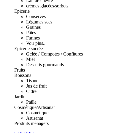
Lait de chèvre
crèmes glacées/sorbets
Epicerie
Conserves
Légumes secs
Graines
Pâtes
Farines
Voir plus...
Epicerie sucrée
Gelée / Compotes / Confitures
Miel
Desserts gourmands
Fruits
Boissons
Tisane
Jus de fruit
Cidre
Jardin
Paille
Cosmétique/Artisanat
Cosmétique
Artisanat
Produits ménagers