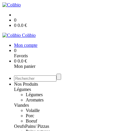
0
0
0.0
€
Colibio
Mon compte
0
Favoris
0
0.0
€
Mon panier
Nos Produits
Légumes
Légumes
Aromates
Viandes
Volaille
Porc
Boeuf
Oeufs
Pains/ Pizzas