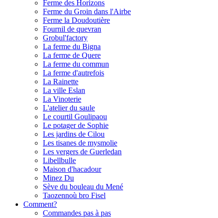
Ferme des Horizons
Ferme du Groin dans l'Airbe
Ferme la Doudoutière
Fournil de quevran
Grobul'factory
La ferme du Bigna
La ferme de Quere
La ferme du commun
La ferme d'autrefois
La Rainette
La ville Eslan
La Vinoterie
L'atelier du saule
Le courtil Goulipaou
Le potager de Sophie
Les jardins de Cilou
Les tisanes de mysmolie
Les vergers de Guerledan
Libellbulle
Maison d'hacadour
Minez Du
Sève du bouleau du Mené
Taozennoù bro Fisel
Comment?
Commandes pas à pas