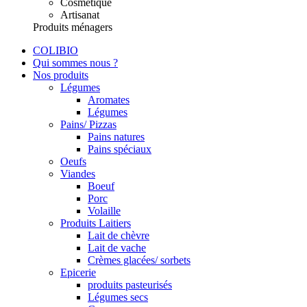
Cosmétique
Artisanat
Produits ménagers
COLIBIO
Qui sommes nous ?
Nos produits
Légumes
Aromates
Légumes
Pains/ Pizzas
Pains natures
Pains spéciaux
Oeufs
Viandes
Boeuf
Porc
Volaille
Produits Laitiers
Lait de chèvre
Lait de vache
Crèmes glacées/ sorbets
Epicerie
produits pasteurisés
Légumes secs