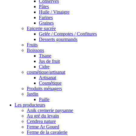
Conserves
Pâtes
Huile / Vinaigre
Farines
Graines
Epicerie sucrée
Gelée / Compotes / Confitures
Desserts gourmands
Fruits
Boissons
Tisane
Jus de fruit
Cidre
cosmétique/artisanat
Artisanat
Cosmétique
Produits ménagers
Jardin
Paille
Les producteurs
Anik cremerie paysanne
Au gré du levain
Cendrea nature
Ferme Ar Goued
Ferme de la cavalerie