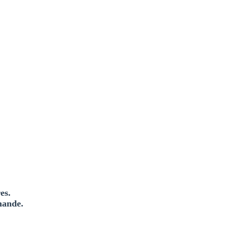
es.
mande.