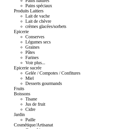
Pains natures
Pains spéciaux
Produits Laitiers
Lait de vache
Lait de chèvre
crèmes glacées/sorbets
Epicerie
Conserves
Légumes secs
Graines
Pâtes
Farines
Voir plus...
Epicerie sucrée
Gelée / Compotes / Confitures
Miel
Desserts gourmands
Fruits
Boissons
Tisane
Jus de fruit
Cidre
Jardin
Paille
Cosmétique/Artisanat