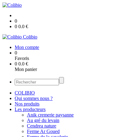
0
0
0.0
€
Colibio
Mon compte
0
Favoris
0
0.0
€
Mon panier
COLIBIO
Qui sommes nous ?
Nos produits
Les producteurs
Anik cremerie paysanne
Au gré du levain
Cendrea nature
Ferme Ar Goued
Ferme de la cavalerie