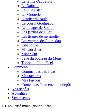
La ferme d'autrefois
La Rainette
La ville Eslan
La Vinoterie
L'atelier du saule
Le courtil Goulipaou
Le potager de Sophie
Les jardins de Cilou
Les tisanes de mysmolie
Les vergers de Guerledan
Libellbulle
Maison d'hacadour
Minez Du
Sève du bouleau du Mené
Taozennoù bro Fisel
Comment?
Commandes pas à pas
Mes factures
Mes Favoris
Contenants à ramener aux dépôts
Nos dépôts
Actualités
Vos recettes
>
Chou frisé milan (doudoutière)