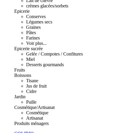
Lait de chèvre
crèmes glacées/sorbets
Epicerie
Conserves
Légumes secs
Graines
Pâtes
Farines
Voir plus...
Epicerie sucrée
Gelée / Compotes / Confitures
Miel
Desserts gourmands
Fruits
Boissons
Tisane
Jus de fruit
Cidre
Jardin
Paille
Cosmétique/Artisanat
Cosmétique
Artisanat
Produits ménagers