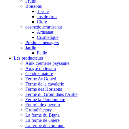
Fruits
Boissons
Tisane
Jus de fruit
Cidre
cosmétique/artisanat
Artisanat
Cosmétique
Produits ménagers
Jardin
Paille
Les producteurs
Anik cremerie paysanne
Au gré du levain
Cendrea nature
Ferme Ar Goued
Ferme de la cavalerie
Ferme des Horizons
Ferme du Groin dans l'Airbe
Ferme la Doudoutière
Fournil de quevran
Grobul'factory
La ferme du Bigna
La ferme de Quere
La ferme du commun