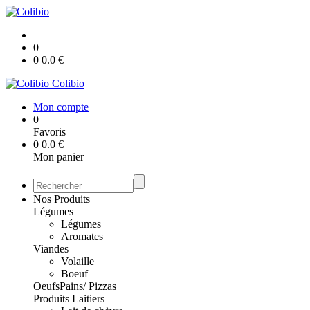
0
0
0.0
€
Colibio
Mon compte
0
Favoris
0
0.0
€
Mon panier
Nos Produits
Légumes
Légumes
Aromates
Viandes
Volaille
Boeuf
Oeufs
Pains/ Pizzas
Produits Laitiers