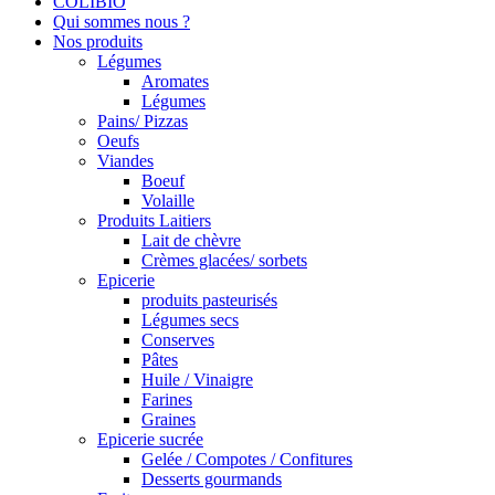
COLIBIO
Qui sommes nous ?
Nos produits
Légumes
Aromates
Légumes
Pains/ Pizzas
Oeufs
Viandes
Boeuf
Volaille
Produits Laitiers
Lait de chèvre
Crèmes glacées/ sorbets
Epicerie
produits pasteurisés
Légumes secs
Conserves
Pâtes
Huile / Vinaigre
Farines
Graines
Epicerie sucrée
Gelée / Compotes / Confitures
Desserts gourmands