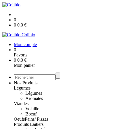
0
0
0.0
€
Colibio
Mon compte
0
Favoris
0
0.0
€
Mon panier
Nos Produits
Légumes
Légumes
Aromates
Viandes
Volaille
Boeuf
Oeufs
Pains/ Pizzas
Produits Laitiers