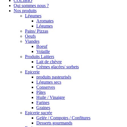
COLIBIO
Qui sommes nous ?
Nos produits
Légumes
Aromates
Légumes
Pains/ Pizzas
Oeufs
Viandes
Boeuf
Volaille
Produits Laitiers
Lait de chèvre
Crèmes glacées/ sorbets
Epicerie
produits pasteurisés
Légumes secs
Conserves
Pâtes
Huile / Vinaigre
Farines
Graines
Epicerie sucrée
Gelée / Compotes / Confitures
Desserts gourmands