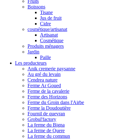
Fruits
Boissons
Tisane
Jus de fruit
Cidre
cosmétique/artisanat
Artisanat
Cosmétique
Produits ménagers
Jardin
Paille
Les producteurs
Anik cremerie paysanne
Au gré du levain
Cendrea nature
Ferme Ar Goued
Ferme de la cavalerie
Ferme des Horizons
Ferme du Groin dans l'Airbe
Ferme la Doudoutière
Fournil de quevran
Grobul'factory
La ferme du Bigna
La ferme de Quere
La ferme du commun