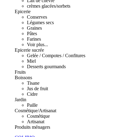
Lait de chèvre
crèmes glacées/sorbets
Epicerie
Conserves
Légumes secs
Graines
Pâtes
Farines
Voir plus...
Epicerie sucrée
Gelée / Compotes / Confitures
Miel
Desserts gourmands
Fruits
Boissons
Tisane
Jus de fruit
Cidre
Jardin
Paille
Cosmétique/Artisanat
Cosmétique
Artisanat
Produits ménagers