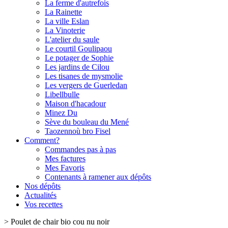
La ferme d'autrefois
La Rainette
La ville Eslan
La Vinoterie
L'atelier du saule
Le courtil Goulipaou
Le potager de Sophie
Les jardins de Cilou
Les tisanes de mysmolie
Les vergers de Guerledan
Libellbulle
Maison d'hacadour
Minez Du
Sève du bouleau du Mené
Taozennoù bro Fisel
Comment?
Commandes pas à pas
Mes factures
Mes Favoris
Contenants à ramener aux dépôts
Nos dépôts
Actualités
Vos recettes
>
Poulet de chair bio cou nu noir