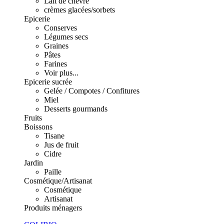
Lait de chèvre
crèmes glacées/sorbets
Epicerie
Conserves
Légumes secs
Graines
Pâtes
Farines
Voir plus...
Epicerie sucrée
Gelée / Compotes / Confitures
Miel
Desserts gourmands
Fruits
Boissons
Tisane
Jus de fruit
Cidre
Jardin
Paille
Cosmétique/Artisanat
Cosmétique
Artisanat
Produits ménagers