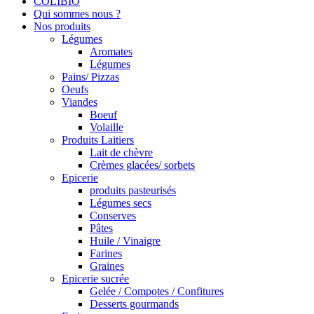
COLIBIO
Qui sommes nous ?
Nos produits
Légumes
Aromates
Légumes
Pains/ Pizzas
Oeufs
Viandes
Boeuf
Volaille
Produits Laitiers
Lait de chèvre
Crèmes glacées/ sorbets
Epicerie
produits pasteurisés
Légumes secs
Conserves
Pâtes
Huile / Vinaigre
Farines
Graines
Epicerie sucrée
Gelée / Compotes / Confitures
Desserts gourmands