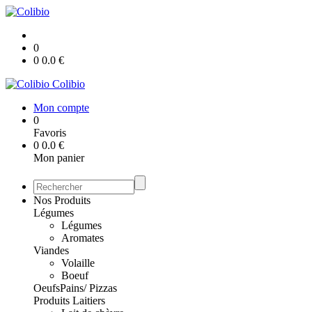
0
0
0.0
€
Colibio
Mon compte
0
Favoris
0
0.0
€
Mon panier
Nos Produits
Légumes
Légumes
Aromates
Viandes
Volaille
Boeuf
Oeufs
Pains/ Pizzas
Produits Laitiers