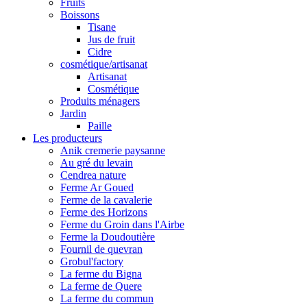
Fruits
Boissons
Tisane
Jus de fruit
Cidre
cosmétique/artisanat
Artisanat
Cosmétique
Produits ménagers
Jardin
Paille
Les producteurs
Anik cremerie paysanne
Au gré du levain
Cendrea nature
Ferme Ar Goued
Ferme de la cavalerie
Ferme des Horizons
Ferme du Groin dans l'Airbe
Ferme la Doudoutière
Fournil de quevran
Grobul'factory
La ferme du Bigna
La ferme de Quere
La ferme du commun