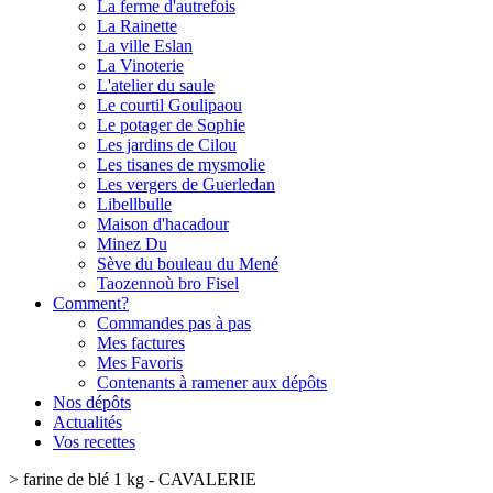
La ferme d'autrefois
La Rainette
La ville Eslan
La Vinoterie
L'atelier du saule
Le courtil Goulipaou
Le potager de Sophie
Les jardins de Cilou
Les tisanes de mysmolie
Les vergers de Guerledan
Libellbulle
Maison d'hacadour
Minez Du
Sève du bouleau du Mené
Taozennoù bro Fisel
Comment?
Commandes pas à pas
Mes factures
Mes Favoris
Contenants à ramener aux dépôts
Nos dépôts
Actualités
Vos recettes
>
farine de blé 1 kg - CAVALERIE