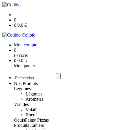
0
0
0.0
€
Colibio
Mon compte
0
Favoris
0
0.0
€
Mon panier
Nos Produits
Légumes
Légumes
Aromates
Viandes
Volaille
Boeuf
Oeufs
Pains/ Pizzas
Produits Laitiers