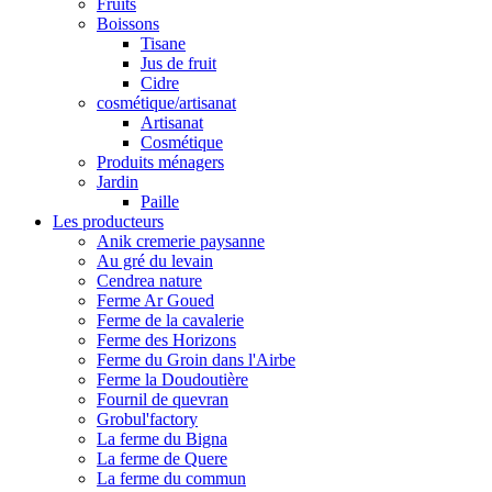
Fruits
Boissons
Tisane
Jus de fruit
Cidre
cosmétique/artisanat
Artisanat
Cosmétique
Produits ménagers
Jardin
Paille
Les producteurs
Anik cremerie paysanne
Au gré du levain
Cendrea nature
Ferme Ar Goued
Ferme de la cavalerie
Ferme des Horizons
Ferme du Groin dans l'Airbe
Ferme la Doudoutière
Fournil de quevran
Grobul'factory
La ferme du Bigna
La ferme de Quere
La ferme du commun