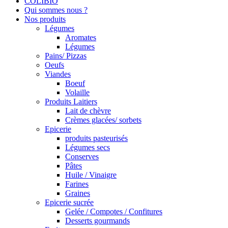
COLIBIO
Qui sommes nous ?
Nos produits
Légumes
Aromates
Légumes
Pains/ Pizzas
Oeufs
Viandes
Boeuf
Volaille
Produits Laitiers
Lait de chèvre
Crèmes glacées/ sorbets
Epicerie
produits pasteurisés
Légumes secs
Conserves
Pâtes
Huile / Vinaigre
Farines
Graines
Epicerie sucrée
Gelée / Compotes / Confitures
Desserts gourmands