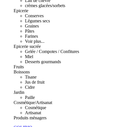
Lait de chèvre
crèmes glacées/sorbets
Epicerie
Conserves
Légumes secs
Graines
Pâtes
Farines
Voir plus...
Epicerie sucrée
Gelée / Compotes / Confitures
Miel
Desserts gourmands
Fruits
Boissons
Tisane
Jus de fruit
Cidre
Jardin
Paille
Cosmétique/Artisanat
Cosmétique
Artisanat
Produits ménagers