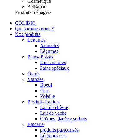
Cosmétique
Artisanat
Produits ménagers
COLIBIO
Qui sommes nous ?
Nos produits
Légumes
Aromates
Légumes
Pains/ Pizzas
Pains natures
Pains spéciaux
Oeufs
Viandes
Boeuf
Porc
Volaille
Produits Laitiers
Lait de chèvre
Lait de vache
Crèmes glacées/ sorbets
Epicerie
produits pasteurisés
Légumes secs