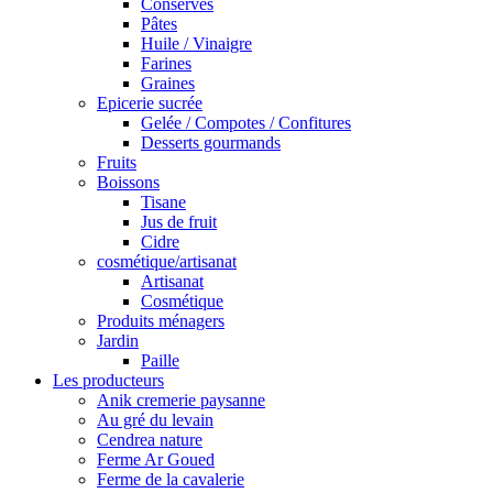
Conserves
Pâtes
Huile / Vinaigre
Farines
Graines
Epicerie sucrée
Gelée / Compotes / Confitures
Desserts gourmands
Fruits
Boissons
Tisane
Jus de fruit
Cidre
cosmétique/artisanat
Artisanat
Cosmétique
Produits ménagers
Jardin
Paille
Les producteurs
Anik cremerie paysanne
Au gré du levain
Cendrea nature
Ferme Ar Goued
Ferme de la cavalerie