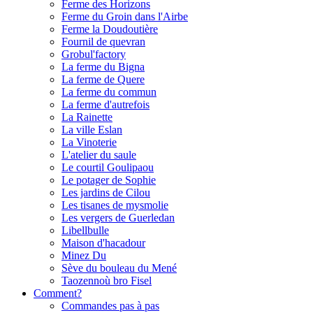
Ferme des Horizons
Ferme du Groin dans l'Airbe
Ferme la Doudoutière
Fournil de quevran
Grobul'factory
La ferme du Bigna
La ferme de Quere
La ferme du commun
La ferme d'autrefois
La Rainette
La ville Eslan
La Vinoterie
L'atelier du saule
Le courtil Goulipaou
Le potager de Sophie
Les jardins de Cilou
Les tisanes de mysmolie
Les vergers de Guerledan
Libellbulle
Maison d'hacadour
Minez Du
Sève du bouleau du Mené
Taozennoù bro Fisel
Comment?
Commandes pas à pas