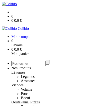
0
0
0.0
€
Colibio
Mon compte
0
Favoris
0
0.0
€
Mon panier
Nos Produits
Légumes
Légumes
Aromates
Viandes
Volaille
Porc
Boeuf
Oeufs
Pains/ Pizzas