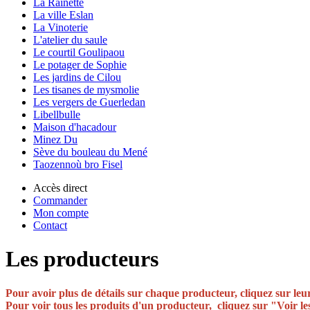
La Rainette
La ville Eslan
La Vinoterie
L'atelier du saule
Le courtil Goulipaou
Le potager de Sophie
Les jardins de Cilou
Les tisanes de mysmolie
Les vergers de Guerledan
Libellbulle
Maison d'hacadour
Minez Du
Sève du bouleau du Mené
Taozennoù bro Fisel
Accès direct
Commander
Mon compte
Contact
Les producteurs
Pour avoir plus de détails sur chaque producteur, cliquez sur le
Pour voir tous les produits d'un producteur, cliquez sur "Voir l