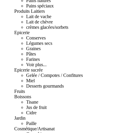
Pains natures
Pains spéciaux
Produits Laitiers
Lait de vache
Lait de chèvre
crèmes glacées/sorbets
Epicerie
Conserves
Légumes secs
Graines
Pâtes
Farines
Voir plus...
Epicerie sucrée
Gelée / Compotes / Confitures
Miel
Desserts gourmands
Fruits
Boissons
Tisane
Jus de fruit
Cidre
Jardin
Paille
Cosmétique/Artisanat