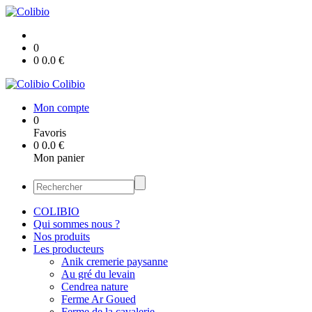
0
0
0.0
€
Colibio
Mon compte
0
Favoris
0
0.0
€
Mon panier
COLIBIO
Qui sommes nous ?
Nos produits
Les producteurs
Anik cremerie paysanne
Au gré du levain
Cendrea nature
Ferme Ar Goued
Ferme de la cavalerie