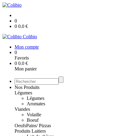
0
0
0.0
€
Colibio
Mon compte
0
Favoris
0
0.0
€
Mon panier
Nos Produits
Légumes
Légumes
Aromates
Viandes
Volaille
Boeuf
Oeufs
Pains/ Pizzas
Produits Laitiers