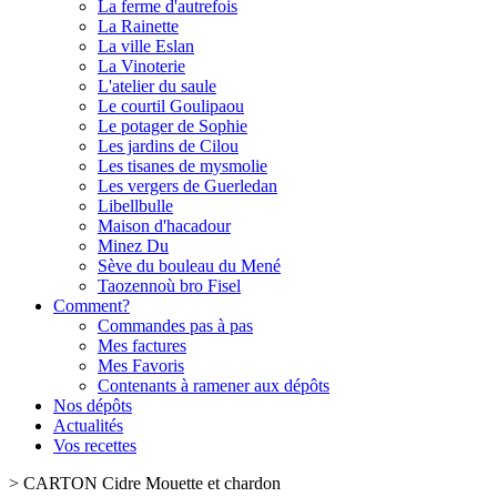
La ferme d'autrefois
La Rainette
La ville Eslan
La Vinoterie
L'atelier du saule
Le courtil Goulipaou
Le potager de Sophie
Les jardins de Cilou
Les tisanes de mysmolie
Les vergers de Guerledan
Libellbulle
Maison d'hacadour
Minez Du
Sève du bouleau du Mené
Taozennoù bro Fisel
Comment?
Commandes pas à pas
Mes factures
Mes Favoris
Contenants à ramener aux dépôts
Nos dépôts
Actualités
Vos recettes
>
CARTON Cidre Mouette et chardon