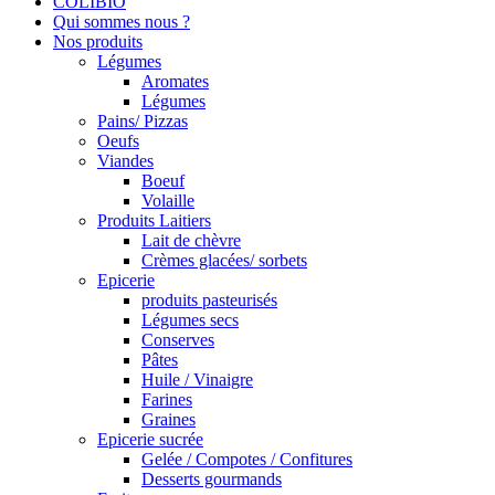
COLIBIO
Qui sommes nous ?
Nos produits
Légumes
Aromates
Légumes
Pains/ Pizzas
Oeufs
Viandes
Boeuf
Volaille
Produits Laitiers
Lait de chèvre
Crèmes glacées/ sorbets
Epicerie
produits pasteurisés
Légumes secs
Conserves
Pâtes
Huile / Vinaigre
Farines
Graines
Epicerie sucrée
Gelée / Compotes / Confitures
Desserts gourmands