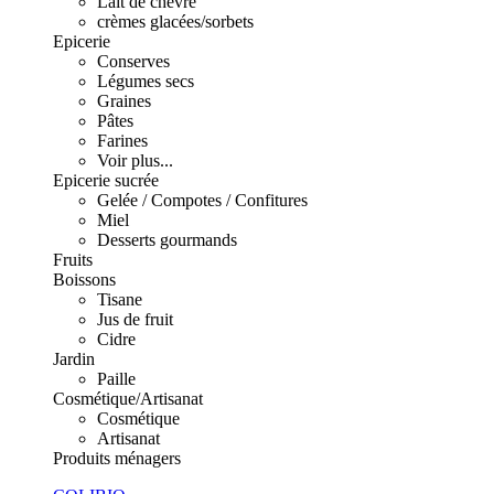
Lait de chèvre
crèmes glacées/sorbets
Epicerie
Conserves
Légumes secs
Graines
Pâtes
Farines
Voir plus...
Epicerie sucrée
Gelée / Compotes / Confitures
Miel
Desserts gourmands
Fruits
Boissons
Tisane
Jus de fruit
Cidre
Jardin
Paille
Cosmétique/Artisanat
Cosmétique
Artisanat
Produits ménagers