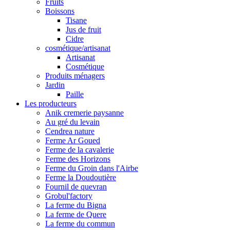
Fruits
Boissons
Tisane
Jus de fruit
Cidre
cosmétique/artisanat
Artisanat
Cosmétique
Produits ménagers
Jardin
Paille
Les producteurs
Anik cremerie paysanne
Au gré du levain
Cendrea nature
Ferme Ar Goued
Ferme de la cavalerie
Ferme des Horizons
Ferme du Groin dans l'Airbe
Ferme la Doudoutière
Fournil de quevran
Grobul'factory
La ferme du Bigna
La ferme de Quere
La ferme du commun