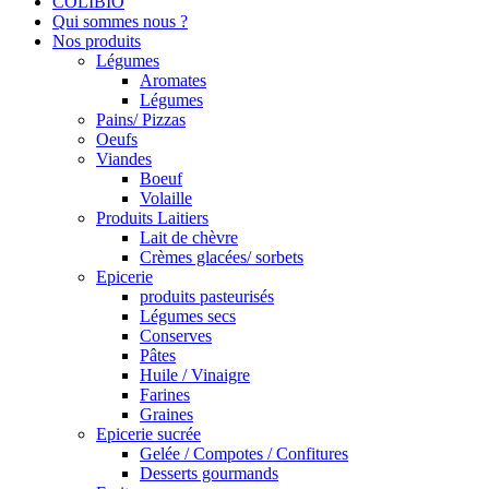
COLIBIO
Qui sommes nous ?
Nos produits
Légumes
Aromates
Légumes
Pains/ Pizzas
Oeufs
Viandes
Boeuf
Volaille
Produits Laitiers
Lait de chèvre
Crèmes glacées/ sorbets
Epicerie
produits pasteurisés
Légumes secs
Conserves
Pâtes
Huile / Vinaigre
Farines
Graines
Epicerie sucrée
Gelée / Compotes / Confitures
Desserts gourmands