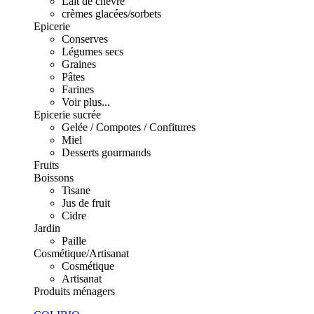
Lait de chèvre
crèmes glacées/sorbets
Epicerie
Conserves
Légumes secs
Graines
Pâtes
Farines
Voir plus...
Epicerie sucrée
Gelée / Compotes / Confitures
Miel
Desserts gourmands
Fruits
Boissons
Tisane
Jus de fruit
Cidre
Jardin
Paille
Cosmétique/Artisanat
Cosmétique
Artisanat
Produits ménagers