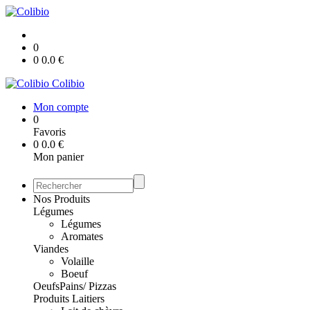
0
0
0.0
€
Colibio
Mon compte
0
Favoris
0
0.0
€
Mon panier
Nos Produits
Légumes
Légumes
Aromates
Viandes
Volaille
Boeuf
Oeufs
Pains/ Pizzas
Produits Laitiers