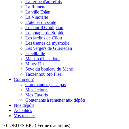
La ferme d'autrefois
La Rainette
La ville Eslan
La Vinoterie
L'atelier du saule
Le courtil Goulipaou
Le potager de Sophie
Les jardins de Cilou
Les tisanes de mysmolie
Les vergers de Guerledan
Libellbulle
Maison d'hacadour
Minez Du
Sève du bouleau du Mené
Taozennoù bro Fisel
Comment?
Commandes pas à pas
Mes factures
Mes Favoris
Contenants à ramener aux dépôts
Nos dépôts
Actualités
Vos recettes
>
6 OEUFS BIO ( Ferme d'autrefois)