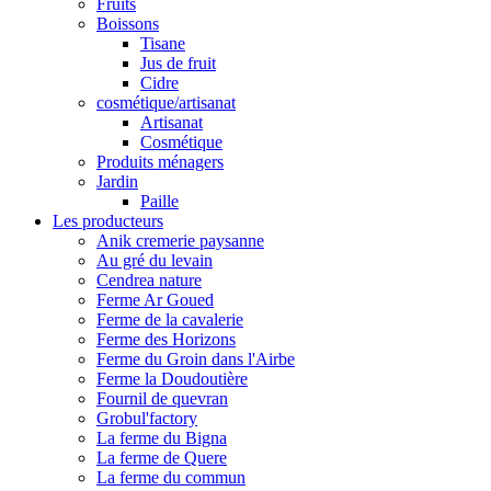
Fruits
Boissons
Tisane
Jus de fruit
Cidre
cosmétique/artisanat
Artisanat
Cosmétique
Produits ménagers
Jardin
Paille
Les producteurs
Anik cremerie paysanne
Au gré du levain
Cendrea nature
Ferme Ar Goued
Ferme de la cavalerie
Ferme des Horizons
Ferme du Groin dans l'Airbe
Ferme la Doudoutière
Fournil de quevran
Grobul'factory
La ferme du Bigna
La ferme de Quere
La ferme du commun